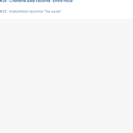
#26 : Chimène Badi raconte "Entre nous"
#25 : Indochine raconte "3e sexe"
#24 : Zaho raconte "C'est chelou"
#23 : Patrick Bruel raconte "Au café des délices"
#22 : Kyo raconte "Le chemin"
#21 : Nolwenn Leroy raconte "Cassé"
#20 : Patrick Hernandez raconte "Born to be alive"
#19 : Lorie raconte "Près de moi"
#18 : Michael Jones raconte "A nos actes manqués" (avec Jean-Jacque
#17 : Khaled raconte "Aïcha"
#16 : Corneille raconte "Parce qu'on vient de loin"
#15 : Indochine raconte "L'aventurier"
14 : Lorie raconte "Sur un air latino"