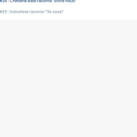
#26 : Chimène Badi raconte "Entre nous"
#25 : Indochine raconte "3e sexe"
#24 : Zaho raconte "C'est chelou"
#23 : Patrick Bruel raconte "Au café des délices"
#22 : Kyo raconte "Le chemin"
#21 : Nolwenn Leroy raconte "Cassé"
#20 : Patrick Hernandez raconte "Born to be alive"
#19 : Lorie raconte "Près de moi"
#18 : Michael Jones raconte "A nos actes manqués" (avec Jean-Jacque
#17 : Khaled raconte "Aïcha"
#16 : Corneille raconte "Parce qu'on vient de loin"
#15 : Indochine raconte "L'aventurier"
14 : Lorie raconte "Sur un air latino"