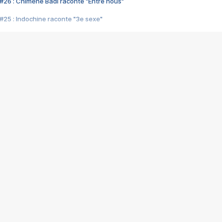
#26 : Chimène Badi raconte "Entre nous"
#25 : Indochine raconte "3e sexe"
#24 : Zaho raconte "C'est chelou"
#23 : Patrick Bruel raconte "Au café des délices"
#22 : Kyo raconte "Le chemin"
#21 : Nolwenn Leroy raconte "Cassé"
#20 : Patrick Hernandez raconte "Born to be alive"
#19 : Lorie raconte "Près de moi"
#18 : Michael Jones raconte "A nos actes manqués" (avec Jean-Jacque
#17 : Khaled raconte "Aïcha"
#16 : Corneille raconte "Parce qu'on vient de loin"
#15 : Indochine raconte "L'aventurier"
14 : Lorie raconte "Sur un air latino"