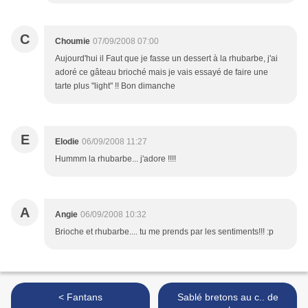
C
Choumie
07/09/2008 07:00
Aujourd'hui il Faut que je fasse un dessert à la rhubarbe, j'ai
adoré ce gâteau brioché mais je vais essayé de faire une
tarte plus "light" !! Bon dimanche
E
Elodie
06/09/2008 11:27
Hummm la rhubarbe... j'adore !!!!
A
Angie
06/09/2008 10:32
Brioche et rhubarbe.... tu me prends par les sentiments!!! :p
< Fantans
Sablé bretons au c.. de