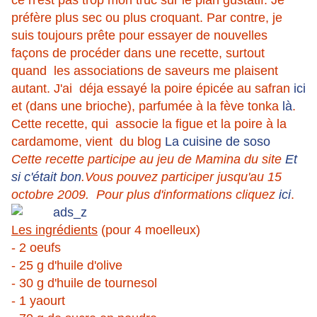
ce n'est pas trop mon truc sur le plan gustatif. Je
préfère plus sec ou plus croquant. Par contre, je
suis toujours prête pour essayer de nouvelles
façons de procéder dans une recette, surtout
quand les associations de saveurs me plaisent
autant. J'ai déja essayé la poire épicée au safran
ici
et (dans une brioche), parfumée à la fève tonka
là
.
Cette recette, qui associe la figue et la poire à la
cardamome, vient du blog
La cuisine de soso
Cette recette participe au jeu de Mamina du site
Et
si c'était bon
.Vous pouvez participer jusqu'au 15
octobre 2009. Pour plus d'informations cliquez
ici
.
Les ingrédients
(pour 4 moelleux)
- 2 oeufs
- 25 g d'huile d'olive
- 30 g d'huile de tournesol
- 1 yaourt