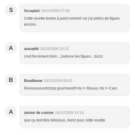
S
Scrapisti
19/10/2009 07:09
Cette recette tombe à point nommé car j'ai pleins de figues
encore...
A
ansophil
18/10/2009 19:15
c'est forcément divin....j'adoore les figues....bizzz
B
Boudloune
18/10/2009 09:01
Roooooooooht,trop gourmand!!!<br /> Bisous.<br /> Caro
A
amour de cuisine
16/10/2009 14:14
que ça doit être délicieux, merci pour cette recette