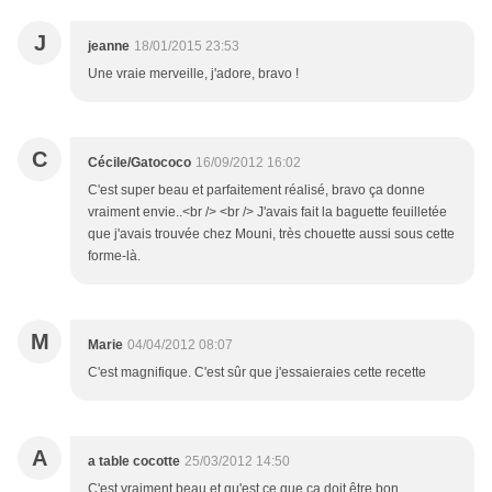
J
jeanne
18/01/2015 23:53
Une vraie merveille, j'adore, bravo !
C
Cécile/Gatococo
16/09/2012 16:02
C'est super beau et parfaitement réalisé, bravo ça donne
vraiment envie..<br /> <br /> J'avais fait la baguette feuilletée
que j'avais trouvée chez Mouni, très chouette aussi sous cette
forme-là.
M
Marie
04/04/2012 08:07
C'est magnifique. C'est sûr que j'essaieraies cette recette
A
a table cocotte
25/03/2012 14:50
C'est vraiment beau et qu'est ce que ça doit être bon..