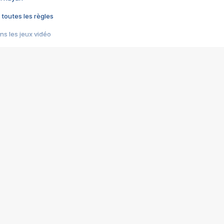
 toutes les règles
s les jeux vidéo
us choquant de Rockstar ? - Le scandale BULLY
e plus moche de Steam
du RÊVE tourne au CAUCHEMAR
pendant 8 heures
it… à tort
umiliés par un jeu vidéo
ire - Final Fantasy 8
ti un empire - Age of Empires
story DOFUS
tard, il crée l'un des pires jeux de tous les temps, MindsEye.