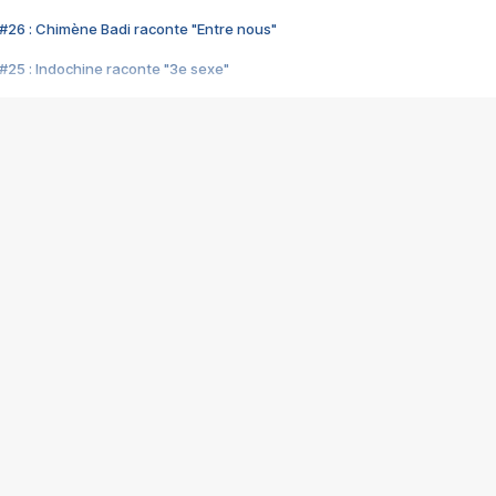
#26 : Chimène Badi raconte "Entre nous"
#25 : Indochine raconte "3e sexe"
#24 : Zaho raconte "C'est chelou"
#23 : Patrick Bruel raconte "Au café des délices"
#22 : Kyo raconte "Le chemin"
#21 : Nolwenn Leroy raconte "Cassé"
#20 : Patrick Hernandez raconte "Born to be alive"
#19 : Lorie raconte "Près de moi"
#18 : Michael Jones raconte "A nos actes manqués" (avec Jean-Jacque
#17 : Khaled raconte "Aïcha"
#16 : Corneille raconte "Parce qu'on vient de loin"
#15 : Indochine raconte "L'aventurier"