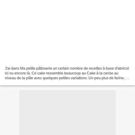
J'ai dans Ma petite pâtisserie un certain nombre de recettes à base d'abricot
ici ou encore là. Ce cake ressemble beaucoup au Cake à la cerise au
niveau de la pâte avec quelques petites variations :Un peu plus de farine, et
de sucre et surtout une lichette...