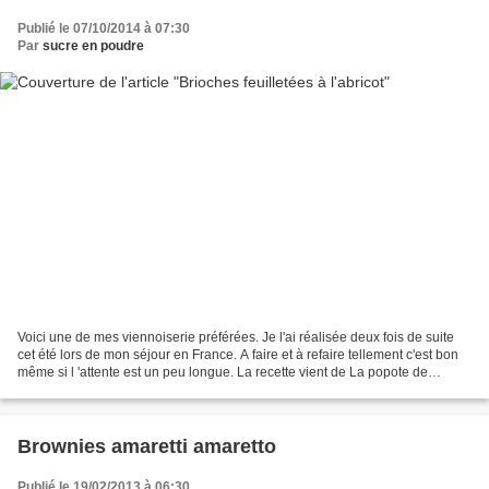
Publié le 07/10/2014 à 07:30
Par
sucre en poudre
Voici une de mes viennoiserie préférées. Je l'ai réalisée deux fois de suite
cet été lors de mon séjour en France. A faire et à refaire tellement c'est bon
même si l 'attente est un peu longue. La recette vient de La popote de
manue . Les ingrédients...
Brownies amaretti amaretto
Publié le 19/02/2013 à 06:30